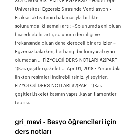
SOLUNUM SİSTEMİ VE EGZERSİZ - Hacettepe
Üniversitesi Egzersiz Sırasında Ventilasyon •
Fiziksel aktivitenin balamasıyla birlikte
solunumda iki aamalı artı: –Solunumda ani oluan
hissedilebilir artıı, solunum derinliği ve
frekansında oluan daha dereceli bir artı izler –
Egzersiz balarken, herhangi bir kimyasal uyarı
olumadan … FİZYOLOJİ DERS NOTLARI #2(PART
1)Kas çeşitleri,iskelet ... Apr 01, 2018 · Yorumdaki
linkten resimleri indirebilirsiniz.İyi seyirler.
FİZYOLOJİ DERS NOTLARI #2(PART 1)Kas
çeşitleri,iskelet kasının yapısı,kayan flamentler
teorisi.
gri_mavi - Besyo öğrencileri için
ders notları