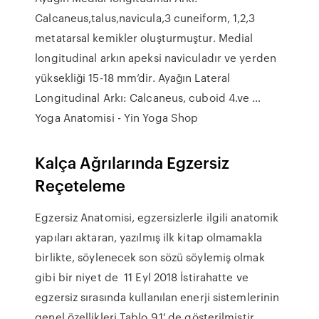
Calcaneus,talus,navicula,3 cuneiform, 1,2,3
metatarsal kemikler oluşturmuştur. Medial
longitudinal arkın apeksi naviculadır ve yerden
yüksekliği 15-18 mm’dir. Ayağın Lateral
Longitudinal Arkı: Calcaneus, cuboid 4.ve …
Yoga Anatomisi - Yin Yoga Shop
Kalça Ağrılarında
Egzersiz
Reçeteleme
Egzersiz Anatomisi, egzersizlerle ilgili anatomik
yapıları aktaran, yazılmış ilk kitap olmamakla
birlikte, söylenecek son sözü söylemiş olmak
gibi bir niyet de 11 Eyl 2018 İstirahatte ve
egzersiz sırasında kullanılan enerji sistemlerinin
genel özellikleri Tablo 9.1' de gösterilmiştir.