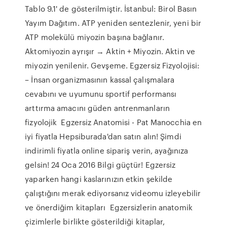
Tablo 9.1' de gösterilmiştir. İstanbul: Birol Basın
Yayım Dağıtım. ATP yeniden sentezlenir, yeni bir
ATP molekülü miyozin başına bağlanır.
Aktomiyozin ayrışır → Aktin + Miyozin. Aktin ve
miyozin yenilenir. Gevşeme. Egzersiz Fizyolojisi:
– İnsan organizmasının kassal çalışmalara
cevabını ve uyumunu sportif performansı
arttırma amacını güden antrenmanların
fizyolojik Egzersiz Anatomisi - Pat Manocchia en
iyi fiyatla Hepsiburada'dan satın alın! Şimdi
indirimli fiyatla online sipariş verin, ayağınıza
gelsin! 24 Oca 2016 Bilgi güçtür! Egzersiz
yaparken hangi kaslarınızın etkin şekilde
çalıştığını merak ediyorsanız videomu izleyebilir
ve önerdiğim kitapları Egzersizlerin anatomik
çizimlerle birlikte gösterildiği kitaplar,