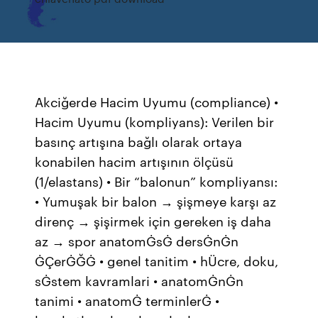
Akciğerde Hacim Uyumu (compliance) •
Hacim Uyumu (kompliyans): Verilen bir
basınç artışına bağlı olarak ortaya
konabilen hacim artışının ölçüsü
(1/elastans) • Bir “balonun” kompliyansı:
• Yumuşak bir balon → şişmeye karşı az
direnç → şişirmek için gereken iş daha
az → spor anatomĠsĠ dersĠnĠn
ĠÇerĠĞĠ • genel tanitim • hÜcre, doku,
sĠstem kavramlari • anatomĠnĠn
tanimi • anatomĠ terminlerĠ •