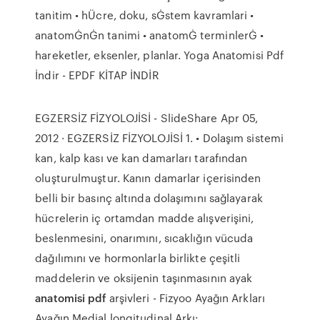
tanitim • hÜcre, doku, sĠstem kavramlari •
anatomĠnĠn tanimi • anatomĠ terminlerĠ •
hareketler, eksenler, planlar. Yoga Anatomisi Pdf
İndir - EPDF KİTAP İNDİR
EGZERSİZ FİZYOLOJİSİ - SlideShare Apr 05,
2012 · EGZERSİZ FİZYOLOJİSİ 1. • Dolaşım sistemi
kan, kalp kası ve kan damarları tarafından
oluşturulmuştur. Kanın damarlar içerisinden
belli bir basınç altında dolaşımını sağlayarak
hücrelerin iç ortamdan madde alışverişini,
beslenmesini, onarımını, sıcaklığın vücuda
dağılımını ve hormonlarla birlikte çeşitli
maddelerin ve oksijenin taşınmasının ayak
anatomisi pdf
arşivleri - Fizyoo Ayağın Arkları
Ayağın Medial longitudinal Arkı: