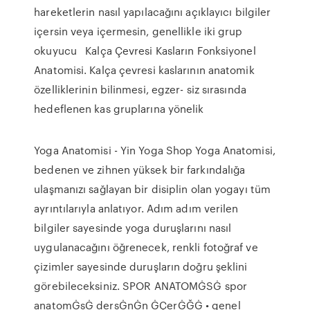
hareketlerin nasıl yapılacağını açıklayıcı bilgiler
içersin veya içermesin, genellikle iki grup
okuyucu Kalça Çevresi Kasların Fonksiyonel
Anatomisi. Kalça çevresi kaslarının anatomik
özelliklerinin bilinmesi, egzer- siz sırasında
hedeflenen kas gruplarına yönelik
Yoga Anatomisi - Yin Yoga Shop Yoga Anatomisi,
bedenen ve zihnen yüksek bir farkındalığa
ulaşmanızı sağlayan bir disiplin olan yogayı tüm
ayrıntılarıyla anlatıyor. Adım adım verilen
bilgiler sayesinde yoga duruşlarını nasıl
uygulanacağını öğrenecek, renkli fotoğraf ve
çizimler sayesinde duruşların doğru şeklini
görebileceksiniz. SPOR ANATOMĠSĠ spor
anatomĠsĠ dersĠnĠn ĠÇerĠĞĠ • genel