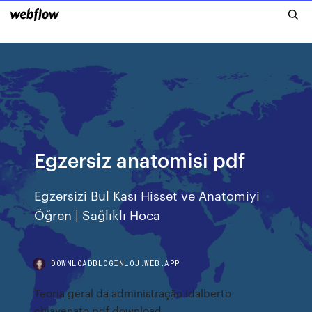
Egzersiz anatomisi pdf
Egzersizi Bul Kası Hisset ve Anatomiyi
Öğren | Sağlıklı Hoca
DOWNLOADBLOGINLOJ.WEB.APP
Teoria geral da administração idalberto
chiavenato pdf download