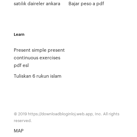
satılık daireler ankara
Bajar peso a pdf
Learn
Present simple present
continuous exercises
pdf esl
Tuliskan 6 rukun islam
© 2019 https://downloadbloginloj.web.app, Inc. All rights
reserved.
MAP