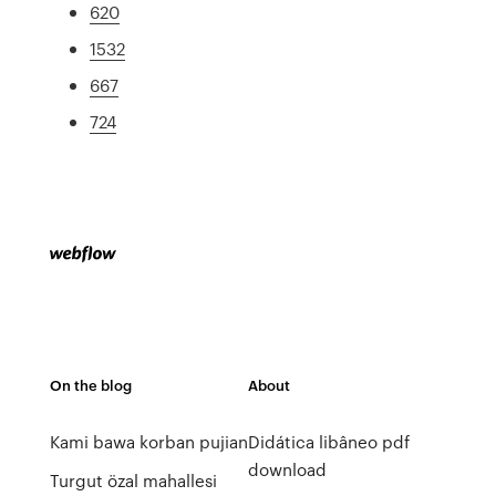
620
1532
667
724
On the blog
About
Kami bawa korban pujian
Didática libâneo pdf
download
Turgut özal mahallesi