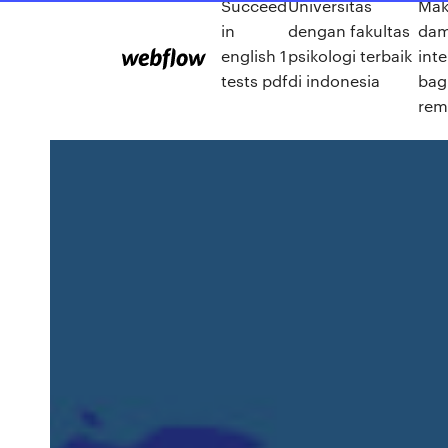
Succeed
Universitas
Mak
in
dengan fakultas
da
english 1
psikologi terbaik
inte
tests pdf
di indonesia
bag
rem