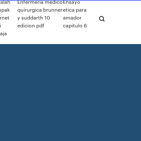
alah
Enfermeria medico
Ensayo
mpak
quirurgica brunner
etica para
rnet
y suddarth 10
amador
i
edicion pdf
capitulo 6
aja